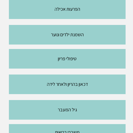
הפרעות אכילה
השמנת ילדים ונוער
טיפולי פריון
דכאון בהריון ולאחר לידה
גיל המעבר
משברי בריאות