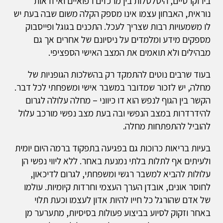
בירוקרטיים, היטלטלות בין מרכזים רפואיים ואי ודאות
נוראית, האבחון עצמו אינו מספק הקלה משום שבה בעת יש
לו משמעויות רבות שצריך לעכל. התכנים בגוגל ופייסבוק
מספקים מידע ומלמדים על ניסיונם של אחרים אך גם
מבהילים ולא תואמים את המצב האישי הספציפי.
בעוד שרבים נוטים להתמקד רק בהשלכות הגופניות של
מחלה, יש לזכור שמדובר במשבר אישי ומשפחתי לכל דבר.
הקשר בין הגוף לנפש הוא דו כיווני – מחלה עלולה לגרום
להידרדרות במצב הנפשי ובה בעת מצב נפשי מורכב עלול
להוביל להתפתחות מחלה.
בעיות בריאות כרוכות גם בפגיעה בתפקוד ברמה היום יומית
ולעיתים אף לתלות בלתי נמנעת באחר. ללא ליווי נפשי הן
עלולות להביא למשבר רגשי ומשפחתי, לגרום לדיכאון,
לחוסר אונים, אובדן הערך העצמי וחרדות קיומיות. עולמו
של אדם שהורגל כל חייו להיות אדון לעצמו וכעת תלוי
באחר וזקוק לסיוע בביצוע פעולות בסיסיות, מתערער מן