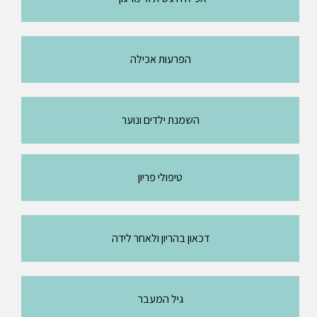
הפרעות אכילה
השמנת ילדים ונוער
טיפולי פריון
דכאון בהריון ולאחר לידה
גיל המעבר