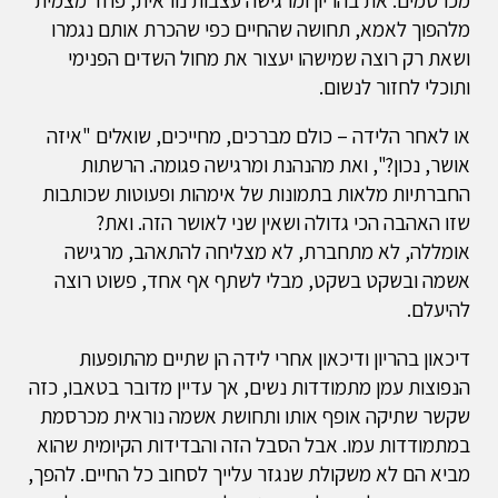
מכרסמים. את בהריון ומרגישה עצבות נוראית, פחד מצמית
מלהפוך לאמא, תחושה שהחיים כפי שהכרת אותם נגמרו
ושאת רק רוצה שמישהו יעצור את מחול השדים הפנימי
ותוכלי לחזור לנשום.
או לאחר הלידה – כולם מברכים, מחייכים, שואלים "איזה
אושר, נכון?", ואת מהנהנת ומרגישה פגומה. הרשתות
החברתיות מלאות בתמונות של אימהות ופעוטות שכותבות
שזו האהבה הכי גדולה ושאין שני לאושר הזה. ואת?
אומללה, לא מתחברת, לא מצליחה להתאהב, מרגישה
אשמה ובשקט בשקט, מבלי לשתף אף אחד, פשוט רוצה
להיעלם.
דיכאון בהריון ודיכאון אחרי לידה הן שתיים מהתופעות
הנפוצות עמן מתמודדות נשים, אך עדיין מדובר בטאבו, כזה
שקשר שתיקה אופף אותו ותחושת אשמה נוראית מכרסמת
במתמודדות עמו. אבל הסבל הזה והבדידות הקיומית שהוא
מביא הם לא משקולת שנגזר עלייך לסחוב כל החיים. להפך,